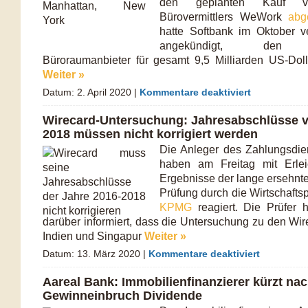
den geplanten Kauf v
Bürovermittlers WeWork
abg
hatte Softbank im Oktober 
angekündigt, den a
Büroraumanbieter für gesamt 9,5 Milliarden US-Dol
Weiter »
Datum: 2. April 2020 |
Kommentare deaktiviert
Wirecard-Untersuchung: Jahresabschlüsse v
2018 müssen nicht korrigiert werden
Die Anleger des Zahlungsdien
haben am Freitag mit Erlei
Ergebnisse der lange ersehnt
Prüfung durch die Wirtschafts
KPMG
reagiert. Die Prüfer 
darüber informiert, dass die Untersuchung zu den Wir
Indien und Singapur
Weiter »
Datum: 13. März 2020 |
Kommentare deaktiviert
Aareal Bank: Immobilienfinanzierer kürzt na
Gewinneinbruch Dividende