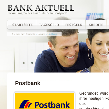
Sie sind hier:
Startseite
»
Banken
» Postbank
Postbank
Gegründet wurd
ihrer heutigen 
das Postst
verabschiedet