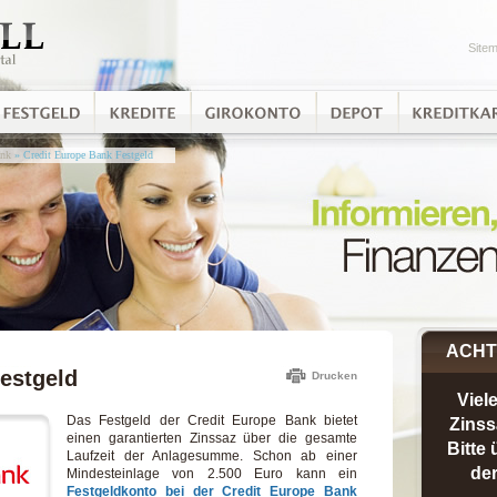
Site
ank
» Credit Europe Bank Festgeld
ACH
estgeld
Drucken
Viel
Das Festgeld der Credit Europe Bank bietet
Zinss
einen garantierten Zinssaz über die gesamte
Bitte
Laufzeit der Anlagesumme. Schon ab einer
der
Mindesteinlage von 2.500 Euro kann ein
Festgeldkonto bei der Credit Europe Bank