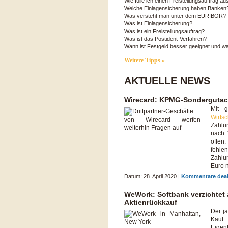
Wie fülle ich einen Freistellungsauftrag au
Welche Einlagensicherung haben Banken
Was versteht man unter dem EURIBOR?
Was ist Einlagensicherung?
Was ist ein Freistellungsauftrag?
Was ist das Postident-Verfahren?
Wann ist Festgeld besser geeignet und w
Weitere Tipps »
AKTUELLE NEWS
Wirecard: KPMG-Sondergutacht
Mit 
Wirts
Zahlu
nach 
offen
fehle
Zahlu
Euro 
Datum: 28. April 2020 |
Kommentare deakt
WeWork: Softbank verzichtet 
Aktienrückkauf
Der j
Kauf
Eigen