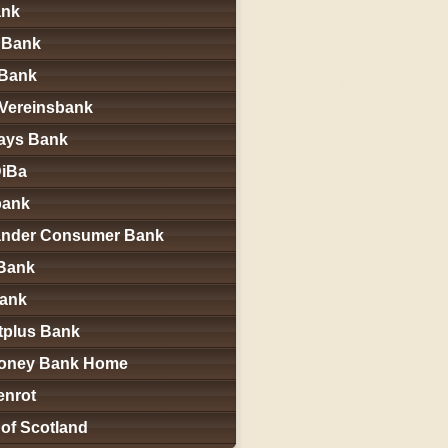
ank
Bank
Bank
Vereinsbank
ays Bank
DiBa
bank
ander Consumer Bank
Bank
ank
tplus Bank
oney Bank Home
enrot
of Scotland