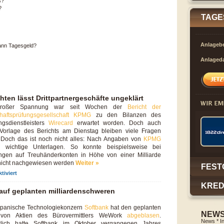
s?
?
TAGE
Anlagebe
ann Tagesgeld?
Anlaged
en lässt Drittpartnergeschäfte ungeklärt
großer Spannung war seit Wochen der
Bericht der
chaftsprüfungsgesellschaft KPMG
zu den Bilanzen des
ngsdienstleisters
Wirecard
erwartet worden. Doch auch
Vorlage des Berichts am Dienstag bleiben viele Fragen
. Doch das ist noch nicht alles: Nach Angaben von
KPMG
n wichtige Unterlagen. So konnte beispielsweise bei
ngen auf Treuhänderkonten in Höhe von einer Milliarde
nicht nachgewiesen werden
Weiter »
FEST
iviert
KRED
auf geplanten milliardenschweren
apanische Technologiekonzern
Softbank
hat den geplanten
NEWS
 von Aktien des Bürovermittlers WeWork
abgeblasen
.
News * I
tlich hatte Softbank im Oktober vergangenen Jahres