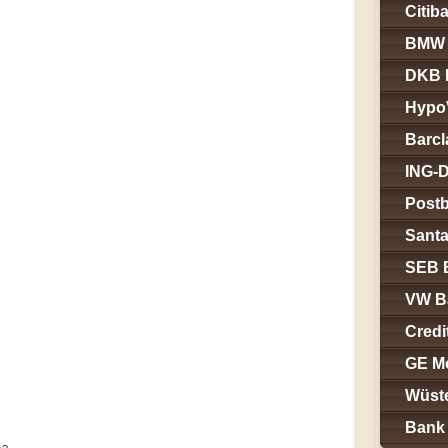
Citib
BMW 
DKB 
Hypo
Barcl
ING-
Post
Sant
SEB 
VW B
Credi
GE M
Wüst
Bank 