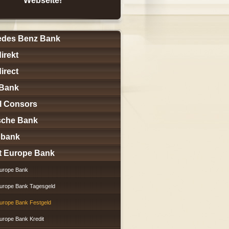
Webseite!
edes Benz Bank
irekt
irect
Bank
l Consors
sche Bank
obank
t Europe Bank
Europe Bank
Europe Bank Tagesgeld
Europe Bank Festgeld
Europe Bank Kredit