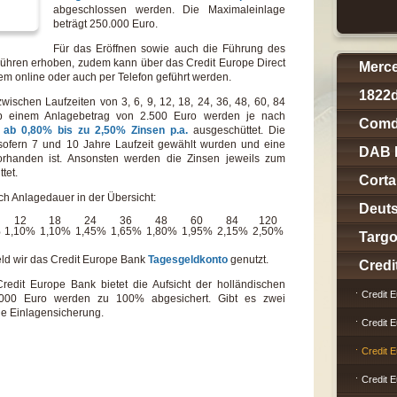
abgeschlossen werden. Die Maximaleinlage
beträgt 250.000 Euro.
Für das Eröffnen sowie auch die Führung des
bühren erhoben, zudem kann über das Credit Europe Direct
Merc
m online oder auch per Telefon geführt werden.
1822d
wischen Laufzeiten von 3, 6, 9, 12, 18, 24, 36, 48, 60, 84
b einem Anlagebetrag von 2.500 Euro werden je nach
Comd
d
ab 0,80% bis zu 2,50% Zinsen p.a.
ausgeschüttet. Die
, sofern 7 und 10 Jahre Laufzeit gewählt wurden und eine
DAB 
orhanden ist. Ansonsten werden die Zinsen jeweils zum
tet.
Corta
ch Anlagedauer in der Übersicht:
Deut
12
18
24
36
48
60
84
120
%
1,10%
1,10%
1,45%
1,65%
1,80%
1,95%
2,15%
2,50%
Targ
eld wir das Credit Europe Bank
Tagesgeldkonto
genutzt.
Credi
Credit Europe Bank bietet die Aufsicht der holländischen
Credit 
0.000 Euro werden zu 100% abgesichert. Gibt es zwei
ie Einlagensicherung.
Credit 
Credit 
Credit 