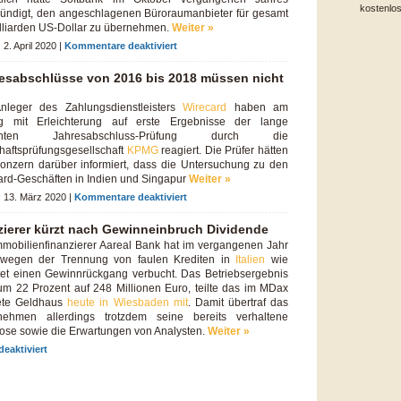
kostenlo
ündigt, den angeschlagenen Büroraumanbieter für gesamt
illiarden US-Dollar zu übernehmen.
Weiter »
2. April 2020 |
Kommentare deaktiviert
esabschlüsse von 2016 bis 2018 müssen nicht
nleger des Zahlungsdienstleisters
Wirecard
haben am
ag mit Erleichterung auf erste Ergebnisse der lange
hnten Jahresabschluss-Prüfung durch die
haftsprüfungsgesellschaft
KPMG
reagiert. Die Prüfer hätten
onzern darüber informiert, dass die Untersuchung zu den
ard-Geschäften in Indien und Singapur
Weiter »
 13. März 2020 |
Kommentare deaktiviert
zierer kürzt nach Gewinneinbruch Dividende
mmobilienfinanzierer Aareal Bank hat im vergangenen Jahr
wegen der Trennung von faulen Krediten in
Italien
wie
tet einen Gewinnrückgang verbucht. Das Betriebsergebnis
um 22 Prozent auf 248 Millionen Euro, teilte das im MDax
tete Geldhaus
heute in Wiesbaden mit
. Damit übertraf das
nehmen allerdings trotzdem seine bereits verhaltene
ose sowie die Erwartungen von Analysten.
Weiter »
eaktiviert