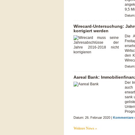
angek
9,5 M
Datum: 
Wirecard-Untersuchung: Jahr
korrigiert werden
Die A
Freit
erse
Wirtsc
den K
Wirec
Datum:
Aareal Bank: Immobilienfinan
Der I
auch 
erwar
sank 
gelis
Unter
Progn
Datum: 26. Februar 2020 |
Kommentare d
Weitere News »