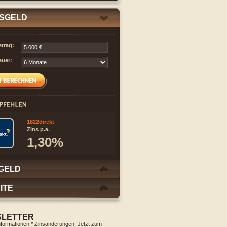
SGELD
trag:
auer:
1822direkt
Zins p.a.
1,30%
GELD
ITE
LETTER
nformationen * Zinsänderungen. Jetzt zum