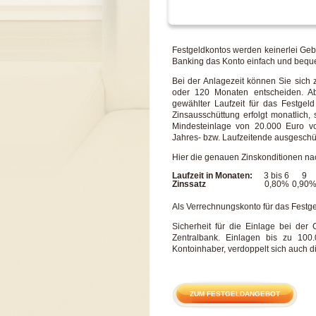
Festgeldkontos werden keinerlei Ge
Banking das Konto einfach und beque
Bei der Anlagezeit können Sie sich z
oder 120 Monaten entscheiden. A
gewählter Laufzeit für das Festgel
Zinsausschüttung erfolgt monatlich
Mindesteinlage von 20.000 Euro v
Jahres- bzw. Laufzeitende ausgeschüt
Hier die genauen Zinskonditionen na
Laufzeit in Monaten:
3 bis 6
9
Zinssatz
0,80%
0,90
Als Verrechnungskonto für das Festg
Sicherheit für die Einlage bei der 
Zentralbank. Einlagen bis zu 10
Kontoinhaber, verdoppelt sich auch d
ZUM FESTGELDANGEBOT