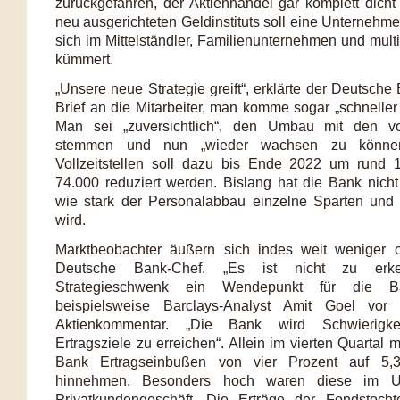
zurückgefahren, der Aktienhandel gar komplett dich
neu ausgerichteten Geldinstituts soll eine Unternehm
sich im Mittelständler, Familienunternehmen und mult
kümmert.
„Unsere neue Strategie greift“, erklärte der Deutsch
Brief an die Mitarbeiter, man komme sogar „schneller 
Man sei „zuversichtlich“, den Umbau mit den vo
stemmen und nun „wieder wachsen zu können
Vollzeitstellen soll dazu bis Ende 2022 um rund 1
74.000 reduziert werden. Bislang hat die Bank nicht 
wie stark der Personalabbau einzelne Sparten und 
wird.
Marktbeobachter äußern sich indes weit weniger op
Deutsche Bank-Chef. „Es ist nicht zu erk
Strategieschwenk ein Wendepunkt für die Ba
beispielsweise Barclays-Analyst Amit Goel vo
Aktienkommentar. „Die Bank wird Schwierigke
Ertragsziele zu erreichen“. Allein im vierten Quartal
Bank Ertragseinbußen von vier Prozent auf 5,3
hinnehmen. Besonders hoch waren diese im U
Privatkundengeschäft. Die Erträge der Fondstoch