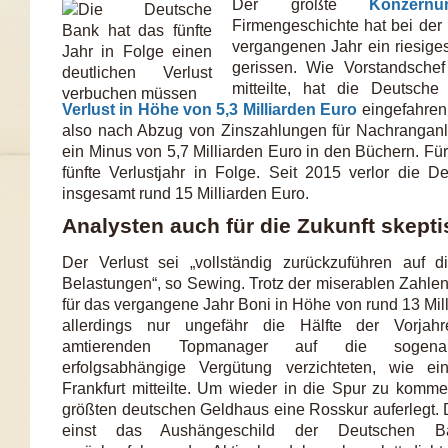
Der größte
Konzernu
Firmengeschichte hat bei de
vergangenen Jahr ein riesiges
gerissen. Wie Vorstandsche
mitteilte, hat die Deutsch
Verlust in Höhe von 5,3 Milliarden Euro
eingefahren.
also nach Abzug von Zinszahlungen für Nachrangan
ein Minus von 5,7 Milliarden Euro in den Büchern. Für
fünfte Verlustjahr in Folge. Seit 2015 verlor die 
insgesamt rund 15 Milliarden Euro.
Analysten auch für die Zukunft skept
Der Verlust sei „vollständig zurückzuführen auf 
Belastungen“, so Sewing. Trotz der miserablen Zahlen
für das vergangene Jahr Boni in Höhe von rund 13 Mill
allerdings nur ungefähr die Hälfte der Vorja
amtierenden Topmanager auf die sogenann
erfolgsabhängige Vergütung verzichteten, wie e
Frankfurt mitteilte. Um wieder in die Spur zu kom
größten deutschen Geldhaus eine Rosskur auferlegt.
einst das Aushängeschild der Deutschen Ba